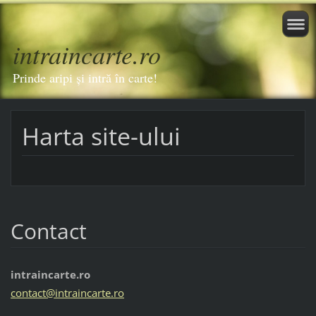
intraincarte.ro
Prinde aripi și intră în carte!
Harta site-ului
Contact
intraincarte.ro
contact@
intrainc
arte.ro