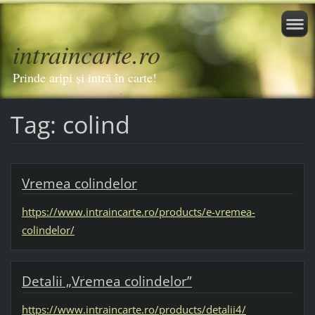
intraincarte.ro
Prinde aripi și intră în carte!
Tag: colind
Vremea colindelor
https://www.intraincarte.ro/products/e-vremea-
colindelor/
Detalii „Vremea colindelor”
https://www.intraincarte.ro/products/detalii4/