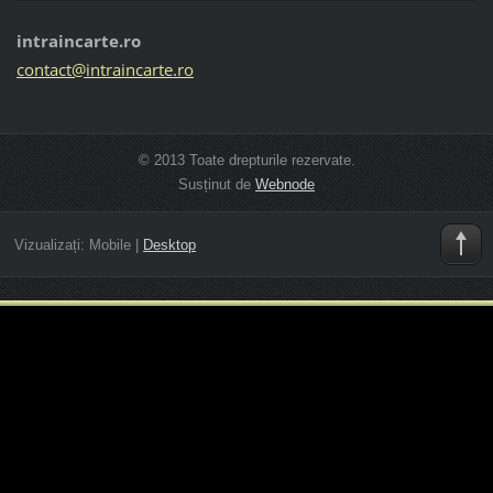
intraincarte.ro
contact@
intrainc
arte.ro
© 2013 Toate drepturile rezervate.
Susținut de
Webnode
Vizualizați:
Mobile
|
Desktop