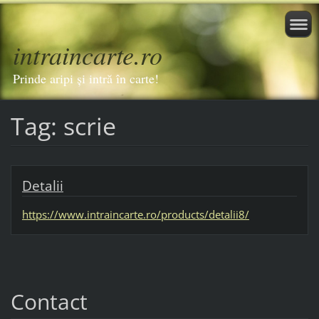
intraincarte.ro
Prinde aripi și intră în carte!
Tag: scrie
Detalii
https://www.intraincarte.ro/products/detalii8/
Contact